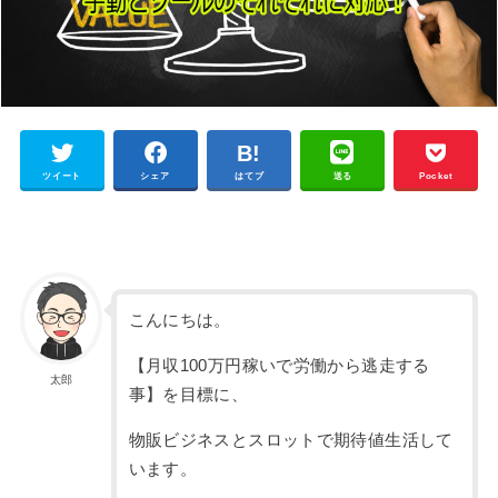
ツイート
シェア
はてブ
送る
Pocket
こんにちは。
【月収100万円稼いで労働から逃走する
太郎
事】を目標に、
物販ビジネスとスロットで期待値生活して
います。