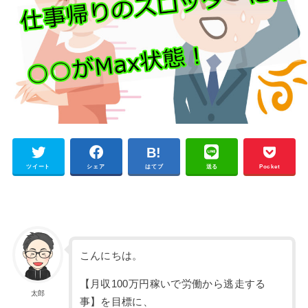
ツイート
シェア
はてブ
送る
Pocket
こんにちは。
【月収100万円稼いで労働から逃走する
太郎
事】を目標に、