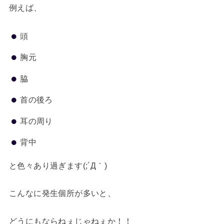
例えば、
頭
胸元
脇
首の後ろ
耳の周り
背中
と色々あり過ぎます(;´Д｀)
こんなに発生個所が多いと、
どうにもならねぇじゃねぇか！！