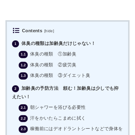
Contents
[
hide
]
体臭の種類は加齢臭だけじゃない！
1
体臭の種類 ①加齢臭
1.1
体臭の種類 ②疲労臭
1.2
体臭の種類 ③ダイエット臭
1.3
加齢臭の予防方法 頼む！加齢臭は少しでも抑
2
えたい！
朝シャワーを浴びる必要性
2.1
汗をかいたらこまめに拭く
2.2
稼働前にはデオドラントシートなどで身体を
2.3