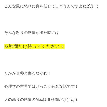
こんな風に怒りに身を任せてしまうんですよね(;´Д｀)
そんな怒りの感情が出た時には
６秒間だけ待ってください！
たかが６秒と侮るなかれ！
心理学の世界ではけっこう有名な話です！
人の怒りの感情のMaxは６秒間だけ( ﾟДﾟ)