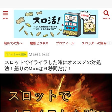
MENU
SEARCH
初めての方へ
物販ビジネス
プロフィール
スロッターの悩み
2020.06.20
スロッターの悩み
スロットでイライラした時にオススメの対処
法！怒りのMaxは６秒間だけ！