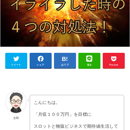
ツイート
シェア
はてブ
送る
Pocket
こんにちは。
「月収１００万円」を目標に
太郎
スロットと物販ビジネスで期待値生活して