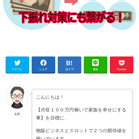
ツイート
シェア
はてブ
送る
Pocket
こんにちは！
【月収１００万円稼いで家族を幸せにする
太郎
事】を目標に、
物販ビジネスとスロットで２つの期待値を
稼いでいます。