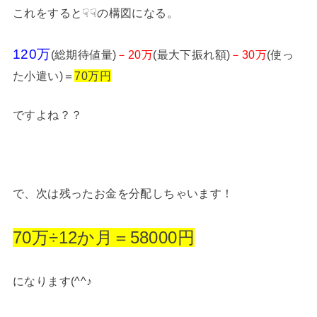
これをすると☟☟の構図になる。
120万
(総期待値量)
－20万
(最大下振れ額)
－30万
(使っ
た小遣い)＝
70万円
ですよね？？
で、次は残ったお金を分配しちゃいます！
70万÷12か月＝58000円
になります(^^♪