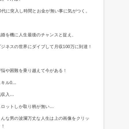
30代に突入し時間とお金が無い事に気がつく。
結婚を機に人生最後のチャンスと捉え、
ビジネスの世界にダイブして月収100万に到達！
苦悩や困難を乗り越えて今がある！
スキル0…
低収入…
スロットしか取り柄が無い…
こんな男の波瀾万丈な人生は上の画像をクリッ
ク！