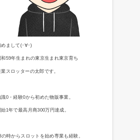
めまして(･∀･)
昭和59年生まれの東京生まれ東京育ち
兼業スロッターの太郎です。
知識0・経験0から初めた物販事業。
開始1年で最高月商300万円達成。
18の時からスロットを始め専業も経験。