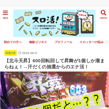
MENU
SEARCH
初めての方へ
物販ビジネス
プロフィール
スロッターの悩み
2020.08.17
稼働記事
【北斗天昇】600回転回して昇舞が1個しか溜ま
らねぇ！→汗だくの抽選からのエナ活！