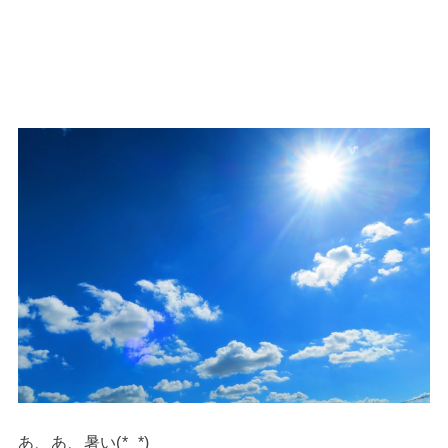
あ、あ、暑い(*_*)