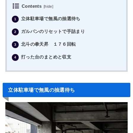
Contents
[
hide
]
立体駐車場で無風の抽選待ち
1
ガルパンのリセットで手詰まり
2
北斗の拳天昇 １７６回転
3
打った台のまとめと収支
4
立体駐車場で無風の抽選待ち